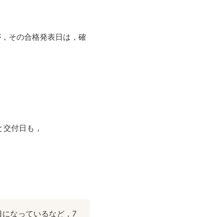
たが，その合格発表日は，確
と交付日も，
日になっているなど，7