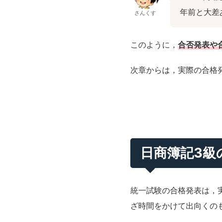
年前と大差
さんくす
このように，
合否発表や
次章からは，実際の合格
日商簿記3級
統一試験の合格発表は，
ざ時間をかけて出向くの