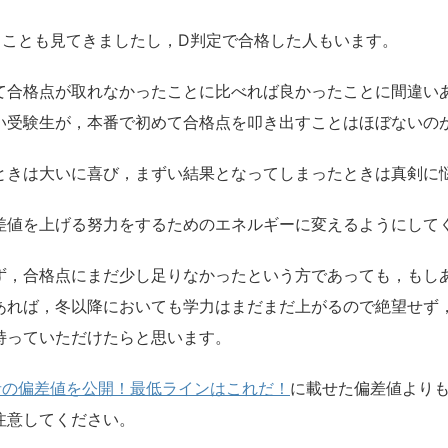
ることも見てきましたし，D判定で合格した人もいます。
て合格点が取れなかったことに比べれば良かったことに間違い
い受験生が，本番で初めて合格点を叩き出すことはほぼないの
ときは大いに喜び，まずい結果となってしまったときは真剣に
差値を上げる努力をするためのエネルギーに変えるようにして
ず，合格点にまだ少し足りなかったという方であっても，もし
あれば，冬以降においても学力はまだまだ上がるので絶望せず
持っていただけたらと思います。
格者の偏差値を公開！最低ラインはこれだ！
に載せた偏差値より
注意してください。