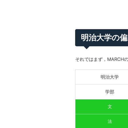
明治大学の偏
それではまず，MARCH
明治大学
学部
文
法